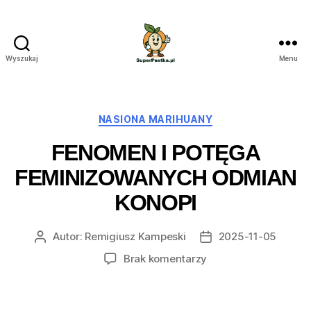
Wyszukaj
Menu
SuperPestka.pl
Kategorie
NASIONA MARIHUANY
FENOMEN I POTĘGA
FEMINIZOWANYCH ODMIAN
KONOPI
Autor:
Remigiusz Kampeski
2025-11-05
Autor
Data
wpisu
wpisu
do
Brak komentarzy
Fenomen
i
potęga