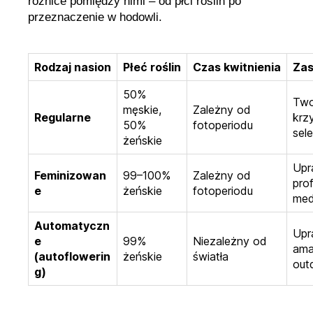
różnice pomiędzy nimi – od płci roślin po
przeznaczenie w hodowli.
Rodzaj nasion
Płeć roślin
Czas kwitnienia
Zas
50%
Two
męskie,
Zależny od
Regularne
krz
50%
fotoperiodu
sel
żeńskie
Upr
Feminizowan
99–100%
Zależny od
prof
e
żeńskie
fotoperiodu
med
Automatyczn
Upr
e
99%
Niezależny od
ama
(autoflowerin
żeńskie
światła
out
g)