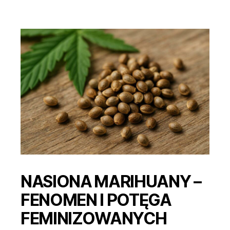
feminizowanych
odmian
konopi
NASIONA MARIHUANY –
FENOMEN I POTĘGA
FEMINIZOWANYCH