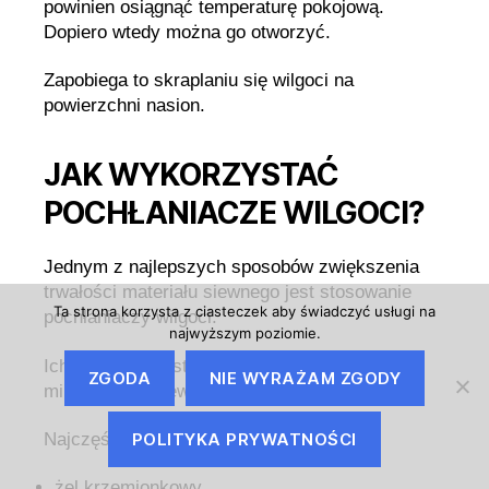
powinien osiągnąć temperaturę pokojową.
Dopiero wtedy można go otworzyć.
Zapobiega to skraplaniu się wilgoci na
powierzchni nasion.
JAK WYKORZYSTAĆ
POCHŁANIACZE WILGOCI?
Jednym z najlepszych sposobów zwiększenia
trwałości materiału siewnego jest stosowanie
Ta strona korzysta z ciasteczek aby świadczyć usługi na
pochłaniaczy wilgoci.
najwyższym poziomie.
Ich zadaniem jest utrzymywanie suchego
ZGODA
NIE WYRAŻAM ZGODY
mikroklimatu wewnątrz pojemnika.
POLITYKA PRYWATNOŚCI
Najczęściej wykorzystuje się:
żel krzemionkowy,