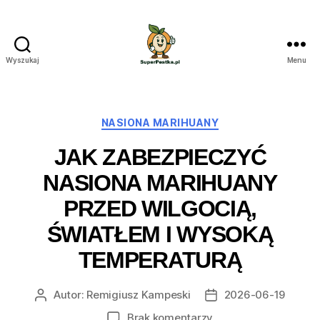
Wyszukaj
Menu
SuperPestka.pl
Kategorie
NASIONA MARIHUANY
JAK ZABEZPIECZYĆ
NASIONA MARIHUANY
PRZED WILGOCIĄ,
ŚWIATŁEM I WYSOKĄ
TEMPERATURĄ
Autor:
Remigiusz Kampeski
2026-06-19
Autor
Data
wpisu
wpisu
do
Brak komentarzy