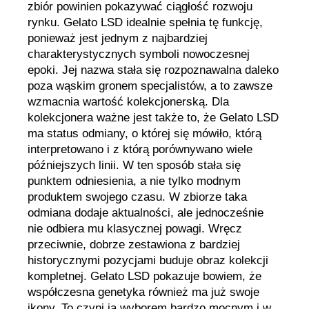
zbiór powinien pokazywać ciągłość rozwoju
rynku. Gelato LSD idealnie spełnia tę funkcję,
ponieważ jest jednym z najbardziej
charakterystycznych symboli nowoczesnej
epoki. Jej nazwa stała się rozpoznawalna daleko
poza wąskim gronem specjalistów, a to zawsze
wzmacnia wartość kolekcjonerską. Dla
kolekcjonera ważne jest także to, że Gelato LSD
ma status odmiany, o której się mówiło, którą
interpretowano i z którą porównywano wiele
późniejszych linii. W ten sposób stała się
punktem odniesienia, a nie tylko modnym
produktem swojego czasu. W zbiorze taka
odmiana dodaje aktualności, ale jednocześnie
nie odbiera mu klasycznej powagi. Wręcz
przeciwnie, dobrze zestawiona z bardziej
historycznymi pozycjami buduje obraz kolekcji
kompletnej. Gelato LSD pokazuje bowiem, że
współczesna genetyka również ma już swoje
ikony. To czyni ją wyborem bardzo mocnym i w