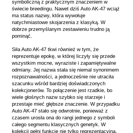
symboliczną z praktycznym znaczeniem w
świecie breedingu. Nawet dziś Auto AK-47 wciąż
ma status nazwy, która wywołuje
natychmiastowe skojarzenia z klasyką. W
dobrze przemyślanym zestawieniu trudno ją
pominąć.
Siła Auto AK-47 tkwi również w tym, że
reprezentuje epokę, w której liczyły się przede
wszystkim mocne, wyraziste i zapamiętywalne
odmiany. Jej nazwa stała się niemal synonimem
rozpoznawalności, a jednocześnie nie utraciła
szacunku wśród bardziej doświadczonych
kolekcjonerów. To połączenie jest rzadkie, bo
wiele głośnych nazw szybko się starzeje i
przestaje mieć głębsze znaczenie. W przypadku
Auto AK-47 stało się odwrotnie, ponieważ z
czasem urosła ona do rangi jednego z symboli
całego segmentu klasycznych genetyk. W
kolekcji pełni funkcję nie tylko reprezentacyjną,