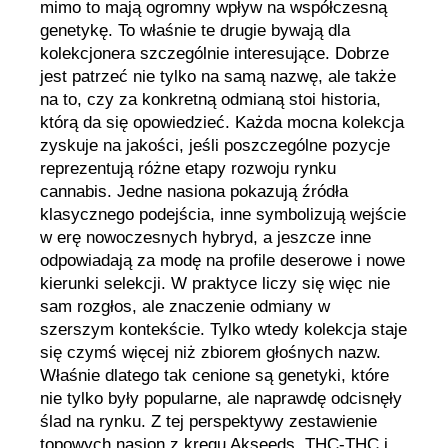
mimo to mają ogromny wpływ na współczesną
genetykę. To właśnie te drugie bywają dla
kolekcjonera szczególnie interesujące. Dobrze
jest patrzeć nie tylko na samą nazwę, ale także
na to, czy za konkretną odmianą stoi historia,
którą da się opowiedzieć. Każda mocna kolekcja
zyskuje na jakości, jeśli poszczególne pozycje
reprezentują różne etapy rozwoju rynku
cannabis. Jedne nasiona pokazują źródła
klasycznego podejścia, inne symbolizują wejście
w erę nowoczesnych hybryd, a jeszcze inne
odpowiadają za modę na profile deserowe i nowe
kierunki selekcji. W praktyce liczy się więc nie
sam rozgłos, ale znaczenie odmiany w
szerszym kontekście. Tylko wtedy kolekcja staje
się czymś więcej niż zbiorem głośnych nazw.
Właśnie dlatego tak cenione są genetyki, które
nie tylko były popularne, ale naprawdę odcisnęły
ślad na rynku. Z tej perspektywy zestawienie
topowych nasion z kręgu Akseeds, THC-THC i