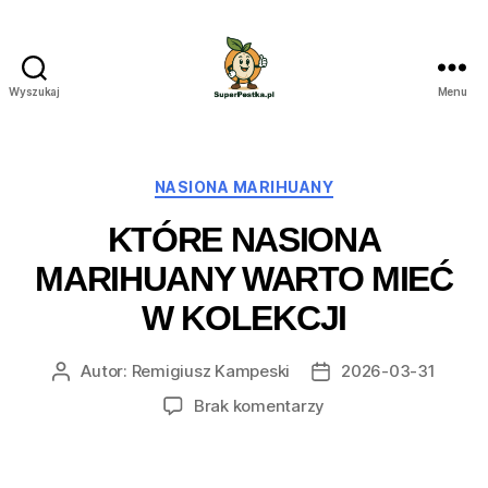
Wyszukaj
Menu
SuperPestka.pl
Kategorie
NASIONA MARIHUANY
KTÓRE NASIONA
MARIHUANY WARTO MIEĆ
W KOLEKCJI
Autor:
Remigiusz Kampeski
2026-03-31
Autor
Data
wpisu
wpisu
do
Brak komentarzy
Które
nasiona
marihuany