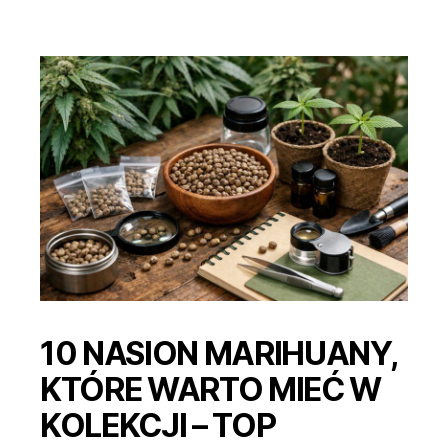
warto
mieć
w
kolekcji
10 NASION MARIHUANY,
KTÓRE WARTO MIEĆ W
KOLEKCJI – TOP