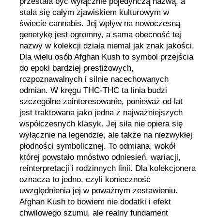
przestała być wyłącznie pojedynczą nazwą, a
stała się całym zjawiskiem kulturowym w
świecie cannabis. Jej wpływ na nowoczesną
genetykę jest ogromny, a sama obecność tej
nazwy w kolekcji działa niemal jak znak jakości.
Dla wielu osób Afghan Kush to symbol przejścia
do epoki bardziej prestiżowych,
rozpoznawalnych i silnie nacechowanych
odmian. W kręgu THC-THC ta linia budzi
szczególne zainteresowanie, ponieważ od lat
jest traktowana jako jedna z najważniejszych
współczesnych klasyk. Jej siła nie opiera się
wyłącznie na legendzie, ale także na niezwykłej
płodności symbolicznej. To odmiana, wokół
której powstało mnóstwo odniesień, wariacji,
reinterpretacji i rodzinnych linii. Dla kolekcjonera
oznacza to jedno, czyli konieczność
uwzględnienia jej w poważnym zestawieniu.
Afghan Kush to bowiem nie dodatki i efekt
chwilowego szumu, ale realny fundament