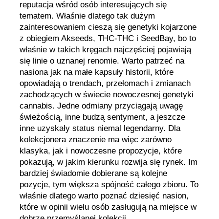
reputacja wśród osób interesujących się
tematem. Właśnie dlatego tak dużym
zainteresowaniem cieszą się genetyki kojarzone
z obiegiem Akseeds, THC-THC i SeedBay, bo to
właśnie w takich kręgach najczęściej pojawiają
się linie o uznanej renomie. Warto patrzeć na
nasiona jak na małe kapsuły historii, które
opowiadają o trendach, przełomach i zmianach
zachodzących w świecie nowoczesnej genetyki
cannabis. Jedne odmiany przyciągają uwagę
świeżością, inne budzą sentyment, a jeszcze
inne uzyskały status niemal legendarny. Dla
kolekcjonera znaczenie ma więc zarówno
klasyka, jak i nowoczesne propozycje, które
pokazują, w jakim kierunku rozwija się rynek. Im
bardziej świadomie dobierane są kolejne
pozycje, tym większa spójność całego zbioru. To
właśnie dlatego warto poznać dziesięć nasion,
które w opinii wielu osób zasługują na miejsce w
dobrze przemyślanej kolekcji.