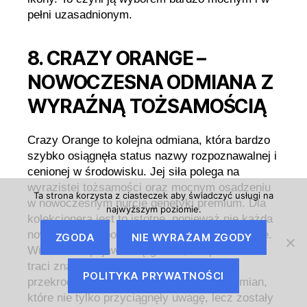
pełni uzasadnionym.
8. CRAZY ORANGE –
NOWOCZESNA ODMIANA Z
WYRAŹNĄ TOŻSAMOŚCIĄ
Crazy Orange to kolejna odmiana, która bardzo
szybko osiągnęła status nazwy rozpoznawalnej i
cenionej w środowisku. Jej siła polega na
wyrazistej tożsamości oraz mocnym osadzeniu
Ta strona korzysta z ciasteczek aby świadczyć usługi na
w nowoczesnym nurcie genetyki premium. Dla
najwyższym poziomie.
kolekcjonera jest to istotne, ponieważ nie każda
nowa odmiana potrafi zbudować trwałą pozycję.
ZGODA
NIE WYRAŻAM ZGODY
Wiele nazw pojawia się głośno, ale po czasie
traci znaczenie. Crazy Orange zdołała
POLITYKA PRYWATNOŚCI
przekroczyć ten próg i wejść do grona odmian,
które nie tylko przyciągnęły uwagę, lecz zostały