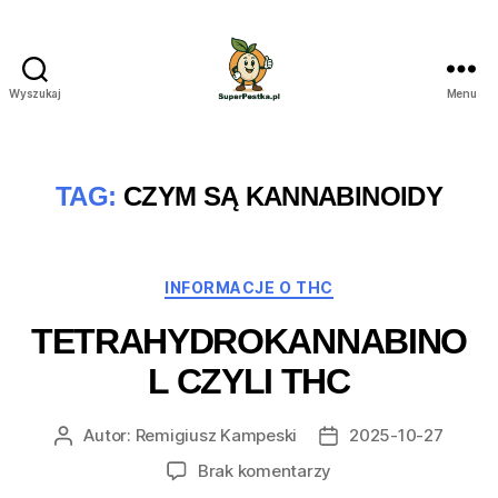
Wyszukaj
Menu
SuperPestka.pl
TAG:
CZYM SĄ KANNABINOIDY
Kategorie
INFORMACJE O THC
TETRAHYDROKANNABINO
L CZYLI THC
Autor:
Remigiusz Kampeski
2025-10-27
Autor
Data
wpisu
wpisu
do
Brak komentarzy
Tetrahydrokannabino