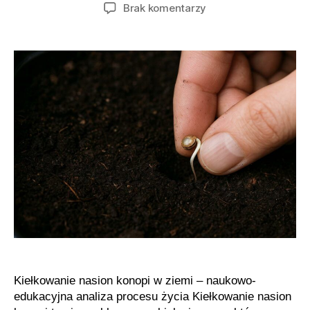
wpisu
wpisu
do
Brak komentarzy
Biologiczne
podstawy
procesu
kiełkowania
nasion
marihuany
Kiełkowanie nasion konopi w ziemi – naukowo-
edukacyjna analiza procesu życia Kiełkowanie nasion