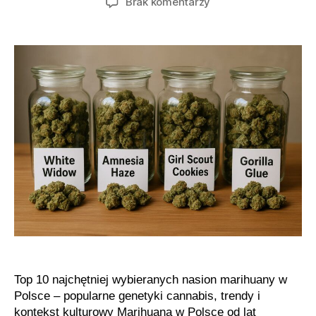
do
Brak komentarzy
Popularne
genetyki
marihuany
w
Polsce
Top 10 najchętniej wybieranych nasion marihuany w
Polsce – popularne genetyki cannabis, trendy i
kontekst kulturowy Marihuana w Polsce od lat