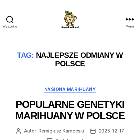
Wyszukaj
Menu
SuperPestka.pl
TAG:
NAJLEPSZE ODMIANY W
POLSCE
Kategorie
NASIONA MARIHUANY
POPULARNE GENETYKI
MARIHUANY W POLSCE
Autor:
Remigiusz Kampeski
2025-12-17
Autor
Data
wpisu
wpisu