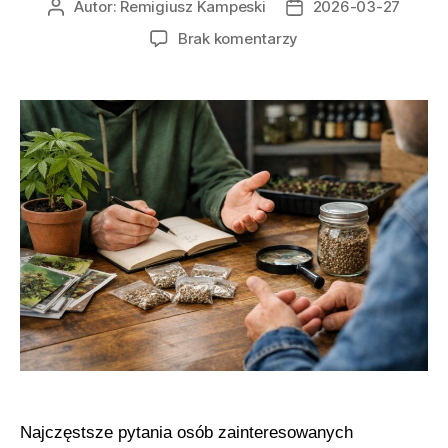
Autor:
Remigiusz Kampeski
2026-03-27
Autor
Data
wpisu
wpisu
do
Brak komentarzy
Jak
wybrać
odpowiednie
nasiona
marihuany
Najczęstsze pytania osób zainteresowanych