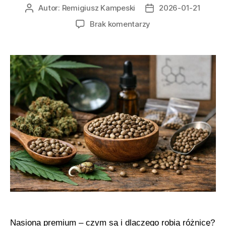
Autor:
Remigiusz Kampeski
2026-01-21
Autor
Data
wpisu
wpisu
do
Brak komentarzy
Najważniejsze
różnice
pomiędzy
premium
i
standardowymi
nasionami
marihuany
Nasiona premium – czym są i dlaczego robią różnicę?