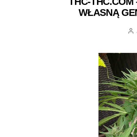
THC-THC.COM –
WŁASNĄ GEN
Au
wp