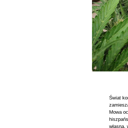
Świat ko
zamiesza
Mowa ocz
hiszpańs
własną, 