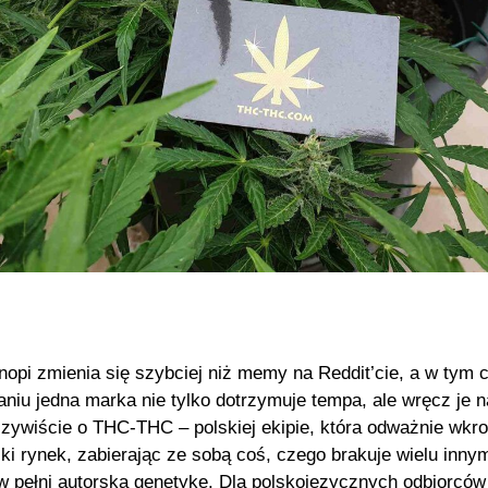
nopi zmienia się szybciej niż memy na Reddit’cie, a w tym 
niu jedna marka nie tylko dotrzymuje tempa, ale wręcz je n
ywiście o THC-THC – polskiej ekipie, która odważnie wkro
ki rynek, zabierając ze sobą coś, czego brakuje wielu inny
w pełni autorską genetykę. Dla polskojęzycznych odbiorców