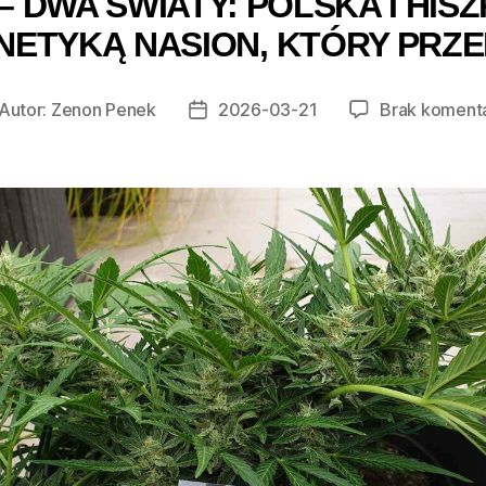
 DWA ŚWIATY: POLSKA I HISZ
ETYKĄ NASION, KTÓRY PRZE
Autor:
Zenon Penek
2026-03-21
Brak koment
tor
Data
isu
wpisu