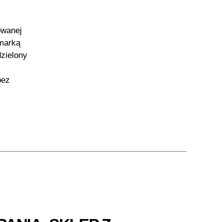
owanej
marką
dzielony
bez