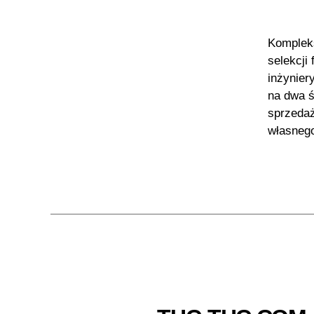
Kompleks
selekcj
inżynier
na dwa ś
sprzedaż
własnego