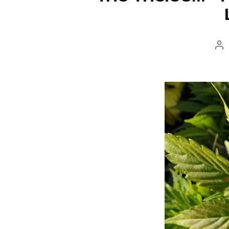
Au
wp