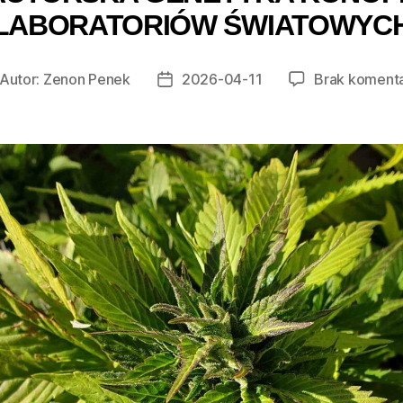
LABORATORIÓW ŚWIATOWYC
Autor:
Zenon Penek
2026-04-11
Brak koment
tor
Data
isu
wpisu