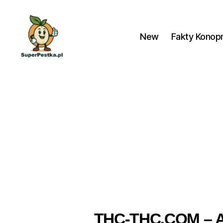
New
Fakty Konop
SuperPestka.pl
THC-THC.COM –