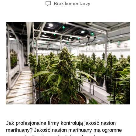
wpisu
wpisu
do
Brak komentarzy
Jak
wygląda
kontrola
jakości
nasion
marihuany
Jak profesjonalne firmy kontrolują jakość nasion
marihuany? Jakość nasion marihuany ma ogromne