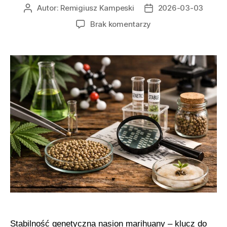
Autor:
Remigiusz Kampeski
2026-03-03
Autor
Data
wpisu
wpisu
do
Brak komentarzy
Stabilność
genetyczna
konopi
jako
klucz
do
utrzymania
spójnego
profilu
THC
i
terpenów
Stabilność genetyczna nasion marihuany – klucz do