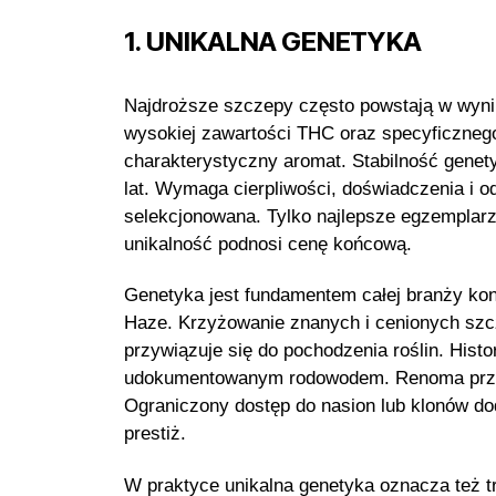
1. UNIKALNA GENETYKA
Najdroższe szczepy często powstają w wynik
wysokiej zawartości THC oraz specyficznego
charakterystyczny aromat. Stabilność genet
lat. Wymaga cierpliwości, doświadczenia i o
selekcjonowana. Tylko najlepsze egzemplarze
unikalność podnosi cenę końcową.
Genetyka jest fundamentem całej branży kon
Haze. Krzyżowanie znanych i cenionych sz
przywiązuje się do pochodzenia roślin. His
udokumentowanym rodowodem. Renoma przodkó
Ograniczony dostęp do nasion lub klonów do
prestiż.
W praktyce unikalna genetyka oznacza też t