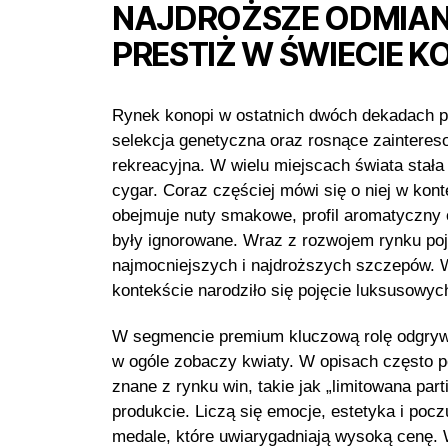
NAJDROŻSZE ODMIANY
PRESTIŻ W ŚWIECIE K
Rynek konopi w ostatnich dwóch dekadach pr
selekcja genetyczna oraz rosnące zainteres
rekreacyjna. W wielu miejscach świata sta
cygar. Coraz częściej mówi się o niej w kont
obejmuje nuty smakowe, profil aromatyczny 
były ignorowane. Wraz z rozwojem rynku poja
najmocniejszych i najdroższych szczepów. W
kontekście narodziło się pojęcie luksusowy
W segmencie premium kluczową rolę odgrywa 
w ogóle zobaczy kwiaty. W opisach często po
znane z rynku win, takie jak „limitowana par
produkcie. Liczą się emocje, estetyka i po
medale, które uwiarygadniają wysoką cenę. W