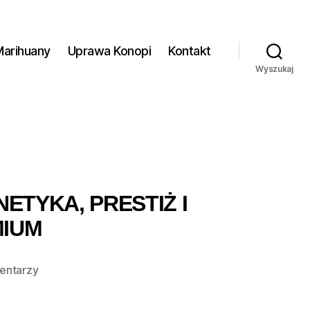
Marihuany
Uprawa Konopi
Kontakt
Wyszukaj
ETYKA, PRESTIŻ I
MIUM
do
entarzy
Top
najdroższych