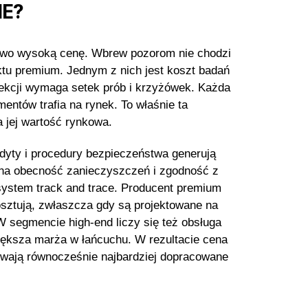
IE?
kowo wysoką cenę. Wbrew pozorom nie chodzi
ktu premium. Jednym z nich jest koszt badań
lekcji wymaga setek prób i krzyżówek. Każda
entów trafia na rynek. To właśnie ta
 jej wartość rynkowa.
audyty i procedury bezpieczeństwa generują
ia na obecność zanieczyszczeń i zgodność z
system track and trace. Producent premium
osztują, zwłaszcza gdy są projektowane na
 segmencie high-end liczy się też obsługa
iększa marża w łańcuchu. W rezultacie cena
ywają równocześnie najbardziej dopracowane