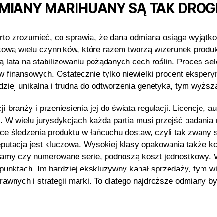
MIANY MARIHUANY SĄ TAK DROG
rto zrozumieć, co sprawia, że dana odmiana osiąga wyjąt
kową wielu czynników, które razem tworzą wizerunek produ
 lata na stabilizowaniu pożądanych cech roślin. Proces se
w finansowych. Ostatecznie tylko niewielki procent eksperym
ziej unikalna i trudna do odtworzenia genetyka, tym wyższa
i branży i przeniesienia jej do świata regulacji. Licencje, 
ali. W wielu jurysdykcjach każda partia musi przejść badan
e śledzenia produktu w łańcuchu dostaw, czyli tak zwany 
eputacja jest kluczowa. Wysokiej klasy opakowania także k
ramy czy numerowane serie, podnoszą koszt jednostkowy. W
 punktach. Im bardziej ekskluzywny kanał sprzedaży, tym w
awnych i strategii marki. To dlatego najdroższe odmiany b