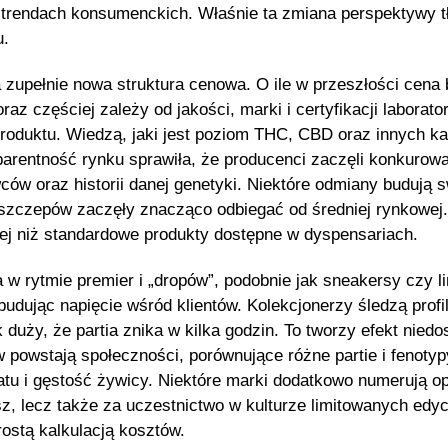
o trendach konsumenckich. Właśnie ta zmiana perspektywy 
u.
zupełnie nowa struktura cenowa. O ile w przeszłości cena 
raz częściej zależy od jakości, marki i certyfikacji labora
roduktu. Wiedzą, jaki jest poziom THC, CBD oraz innych k
nsparentność rynku sprawiła, że producenci zaczęli konkurow
ców oraz historii danej genetyki. Niektóre odmiany budują s
 szczepów zaczęły znacząco odbiegać od średniej rynkowej
cej niż standardowe produkty dostępne w dyspensariach.
 w rytmie premier i „dropów”, podobnie jak sneakersy czy l
dując napięcie wśród klientów. Kolekcjonerzy śledzą profil
 duży, że partia znika w kilka godzin. To tworzy efekt nie
owstają społeczności, porównujące różne partie i fenotyp
matu i gęstość żywicy. Niektóre marki dodatkowo numerują 
susz, lecz także za uczestnictwo w kulturze limitowanych e
rostą kalkulacją kosztów.