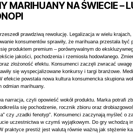
 MARIHUANY NA ŚWIECIE – LU
ONOPI
zeszedł prawdziwą rewolucję. Legalizacja w wielu krajach,
owanie konsumentów sprawiły, że marihuana przestała być 
ła się produktem premium – porównywalnym do ekskluzywneg
ekście jakości, pochodzenia i rzemiosła hodowlanego. Zmieni
oraz złożoność efektu. Konsumenci zaczęli zwracać uwagę 
wiły się wyspecjalizowane konkursy i targi branżowe. Media
 efekcie powstała nowa kultura konsumencka skupiona wokół
ch odmian marihuany.
narracja, czyli opowieść wokół produktu. Marka potrafi zb
dkreśla się pochodzenie, rocznik zbioru oraz drobiazgowość 
tia” czy „rzadki fenotyp”. Konsumenci zaczynają myśleć o za
czucie uczestnictwa w czymś wyjątkowym. Do gry wchodzą in
 praktyce prestiż jest walutą równie ważną jak stężenie k