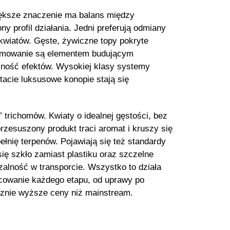
iększe znaczenie ma balans między
 profil działania. Jedni preferują odmiany
 kwiatów. Gęste, żywiczne topy pokryte
trymowanie są elementem budującym
lność efektów. Wysokiej klasy systemy
ltacie luksusowe konopie stają się
” trichomów. Kwiaty o idealnej gęstości, bez
przesuszony produkt traci aromat i kruszy się
ełnię terpenów. Pojawiają się też standardy
się szkło zamiast plastiku oraz szczelne
zalność w transporcie. Wszystko to działa
cowanie każdego etapu, od uprawy po
acznie wyższe ceny niż mainstream.