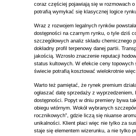
coraz częściej pojawiają się w rozmowach 
potrafią wymykać się klasycznej logice rynk
Wraz z rozwojem legalnych rynków powstała 
dostępności na czarnym rynku, o tyle dziś co
szczegółowych analiz składu chemicznego p
dokładny profil terpenowy danej partii. Tra
jakością. Wzrosło znaczenie reputacji hodow
status kultowych. W efekcie ceny topowych
świecie potrafią kosztować wielokrotnie wię
Warto też pamiętać, że rynek premium działa
ogłaszać datę sprzedaży z wyprzedzeniem, bu
dostępności. Popyt w dniu premiery bywa tak
obiegu wtórnym. Wokół wybranych szczepów p
rocznikowych”, gdzie liczą się niuanse aro
unikalności. Klient płaci więc nie tylko za 
staje się elementem wizerunku, a nie tylko p