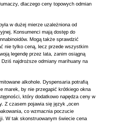
tłumaczy, dlaczego ceny topowych odmian
była w dużej mierze uzależniona od
toryjnej. Konsumenci mają dostęp do
annabinoidów. Mogą także sprawdzić
ać nie tylko ceną, lecz przede wszystkim
woją legendę przez lata, zanim osiągną
. Dziś najdroższe odmiany marihuany na
imitowane alkohole. Dyspensaria potrafią
e marek, by nie przegapić krótkiego okna
dostępności, który dodatkowo napędza ceny w
y. Z czasem pojawia się język „ocen
opakowania, co wzmacnia poczucie
dycji. W tak skonstruowanym świecie cena