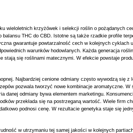
u wieloletnich krzyżówek i selekcji roślin o pożądanych 
 balansu THC do CBD. Istotne są także rzadkie profile terp
yczna gwarantuje powtarzalność cech w kolejnych cyklach up
dpowiednich warunków hodowlanych. Każda generacja roślin 
 stają się roślinami matecznymi. W efekcie powstaje produk
opnej. Najbardziej cenione odmiany często wywodzą się z le
czepów pozwala tworzyć nowe kombinacje aromatyczne. W 
toria danej odmiany bywa elementem marketingu. Konsumenci 
w przekłada się na postrzeganą wartość. Wiele firm chro
datkowo podnosi cenę. W rezultacie genetyka staje się je
rudność w utrzymaniu tej samej jakości w kolejnych partia