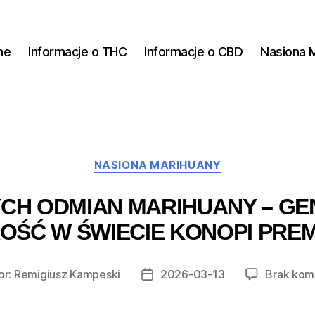
ne
Informacje o THC
Informacje o CBD
Nasiona 
Kategorie
NASIONA MARIHUANY
H ODMIAN MARIHUANY – GEN
OŚĆ W ŚWIECIE KONOPI PRE
or:
Remigiusz Kampeski
2026-03-13
Brak kom
Data
wpisu