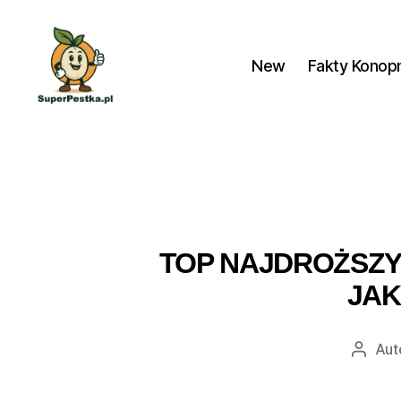
New
Fakty Konop
SuperPestka.pl
TOP NAJDROŻSZYC
JAK
Aut
Autor
wpisu