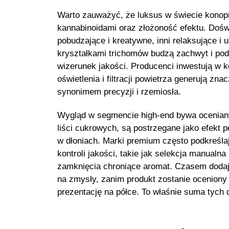
Warto zauważyć, że luksus w świecie konop
kannabinoidami oraz złożoność efektu. Doświ
pobudzające i kreatywne, inni relaksujące i
kryształkami trichomów budzą zachwyt i po
wizerunek jakości. Producenci inwestują w 
oświetlenia i filtracji powietrza generują z
synonimem precyzji i rzemiosła.
Wygląd w segmencie high-end bywa oceniany ni
liści cukrowych, są postrzegane jako efekt p
w dłoniach. Marki premium często podkreślają
kontroli jakości, takie jak selekcja manualn
zamknięcia chroniące aromat. Czasem dodaje 
na zmysły, zanim produkt zostanie ocenion
prezentację na półce. To właśnie suma tych