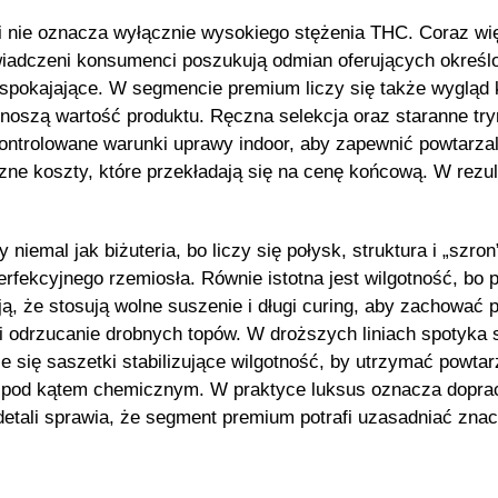
i nie oznacza wyłącznie wysokiego stężenia THC. Coraz w
adczeni konsumenci poszukują odmian oferujących określony
 uspokajające. W segmencie premium liczy się także wygląd
dnoszą wartość produktu. Ręczna selekcja oraz staranne 
kontrolowane warunki uprawy indoor, aby zapewnić powtarza
naczne koszty, które przekładają się na cenę końcową. W rezu
emal jak biżuteria, bo liczy się połysk, struktura i „szron
erfekcyjnego rzemiosła. Równie istotna jest wilgotność, bo 
, że stosują wolne suszenie i długi curing, aby zachować p
a i odrzucanie drobnych topów. W droższych liniach spotyka 
się saszetki stabilizujące wilgotność, by utrzymać powtar
y pod kątem chemicznym. W praktyce luksus oznacza dopra
 detali sprawia, że segment premium potrafi uzasadniać zn