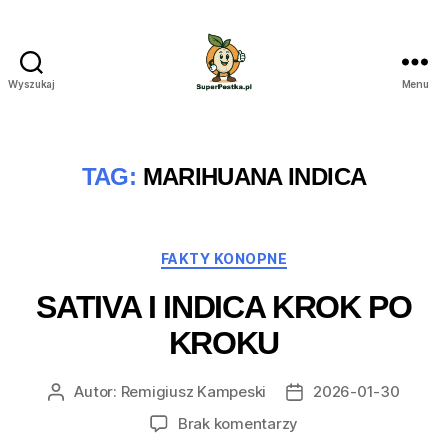
Wyszukaj
Menu
SuperPestka.pl
TAG:
MARIHUANA INDICA
Kategorie
FAKTY KONOPNE
SATIVA I INDICA KROK PO
KROKU
Autor:
Remigiusz Kampeski
2026-01-30
Autor
Data
wpisu
wpisu
do
Brak komentarzy
Sativa