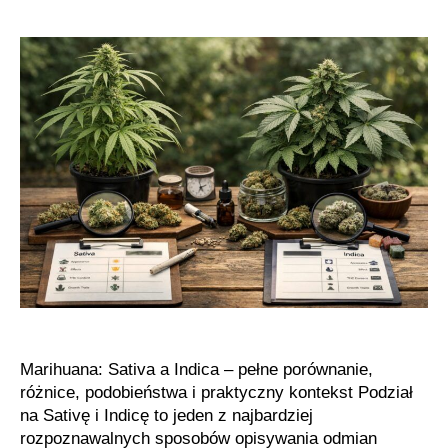
i
indica
krok
po
kroku
Marihuana: Sativa a Indica – pełne porównanie,
różnice, podobieństwa i praktyczny kontekst Podział
na Sativę i Indicę to jeden z najbardziej
rozpoznawalnych sposobów opisywania odmian