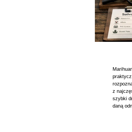
Marihuan
praktycz
rozpozna
z najczę
szybki d
daną odm