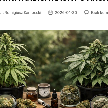
or:
Remigiusz Kampeski
2026-01-30
Brak kom
Data
wpisu