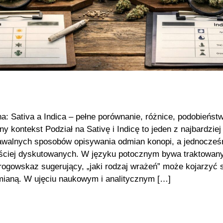
a: Sativa a Indica – pełne porównanie, różnice, podobieństw
ny kontekst Podział na Sativę i Indicę to jeden z najbardziej
walnych sposobów opisywania odmian konopi, a jednocześn
ściej dyskutowanych. W języku potocznym bywa traktowany
rogowskaz sugerujący, „jaki rodzaj wrażeń” może kojarzyć s
ianą. W ujęciu naukowym i analitycznym […]