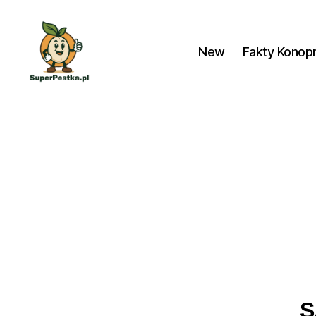
New
Fakty Konop
SuperPestka.pl
S