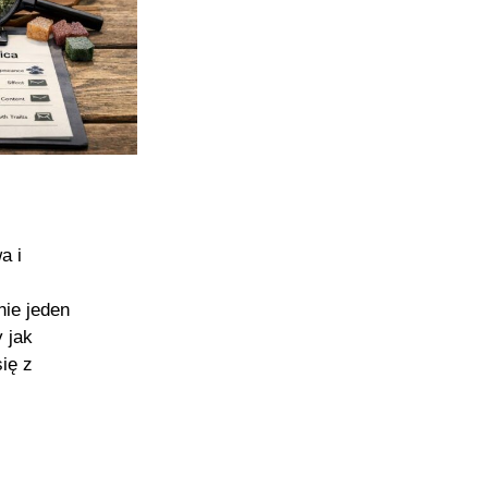
a i
ie jeden
 jak
ię z