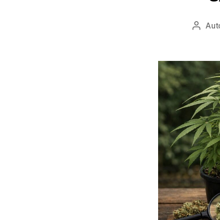
Aut
Autor
wpisu