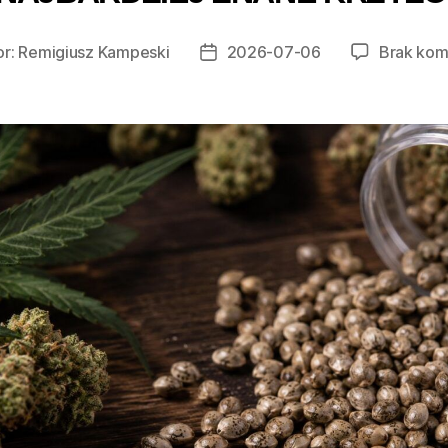
or:
Remigiusz Kampeski
2026-07-06
Brak kom
Data
wpisu