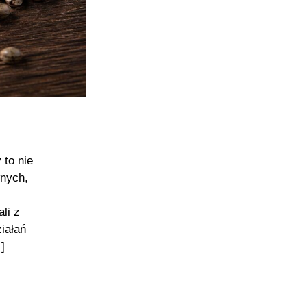
 to nie
wnych,
li z
iałań
]