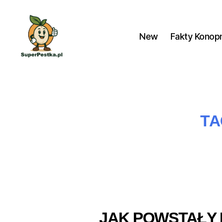
New
Fakty Konop
SuperPestka.pl
TA
JAK POWSTAŁY 