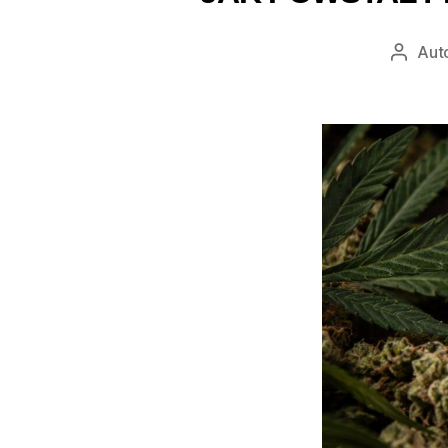
Aut
Autor
wpisu