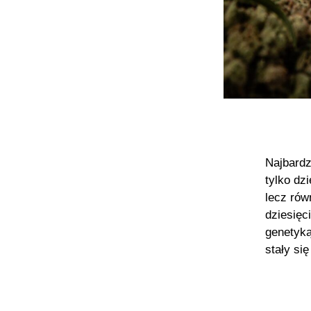
Najbardz
tylko dz
lecz rów
dziesięc
genetyką
stały si