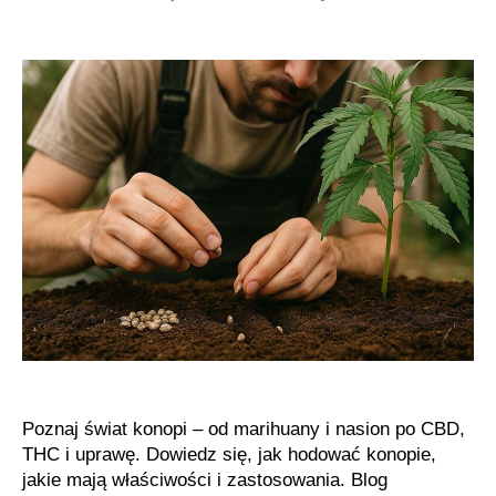
Konopie,
marihuana,
nasiona,
THC
i
CBD
–
wszystko,
co
musisz
wiedzieć
Poznaj świat konopi – od marihuany i nasion po CBD,
THC i uprawę. Dowiedz się, jak hodować konopie,
jakie mają właściwości i zastosowania. Blog