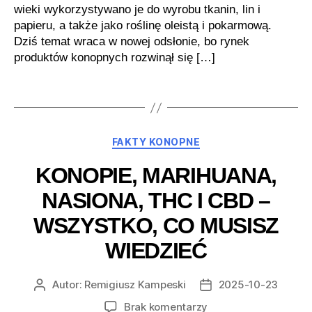
wieki wykorzystywano je do wyrobu tkanin, lin i
papieru, a także jako roślinę oleistą i pokarmową.
Dziś temat wraca w nowej odsłonie, bo rynek
produktów konopnych rozwinął się […]
Kategorie
FAKTY KONOPNE
KONOPIE, MARIHUANA,
NASIONA, THC I CBD –
WSZYSTKO, CO MUSISZ
WIEDZIEĆ
Autor:
Remigiusz Kampeski
2025-10-23
Autor
Data
wpisu
wpisu
do
Brak komentarzy