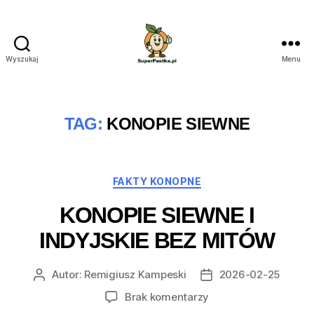
Wyszukaj
Menu
SuperPestka.pl
TAG:
KONOPIE SIEWNE
Kategorie
FAKTY KONOPNE
KONOPIE SIEWNE I
INDYJSKIE BEZ MITÓW
Autor:
Remigiusz Kampeski
2026-02-25
Autor
Data
wpisu
wpisu
do
Brak komentarzy
Konopie