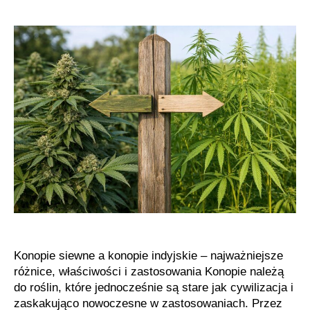
siewne
i
indyjskie
bez
mitów
Konopie siewne a konopie indyjskie – najważniejsze
różnice, właściwości i zastosowania Konopie należą
do roślin, które jednocześnie są stare jak cywilizacja i
zaskakująco nowoczesne w zastosowaniach. Przez