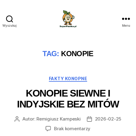
Wyszukaj
Menu
SuperPestka.pl
TAG:
KONOPIE
Kategorie
FAKTY KONOPNE
KONOPIE SIEWNE I
INDYJSKIE BEZ MITÓW
Autor:
Remigiusz Kampeski
2026-02-25
Autor
Data
wpisu
wpisu
do
Brak komentarzy
Konopie