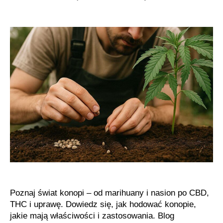
Konopie,
marihuana,
nasiona,
THC
i
CBD
–
wszystko,
co
musisz
wiedzieć
Poznaj świat konopi – od marihuany i nasion po CBD,
THC i uprawę. Dowiedz się, jak hodować konopie,
jakie mają właściwości i zastosowania. Blog