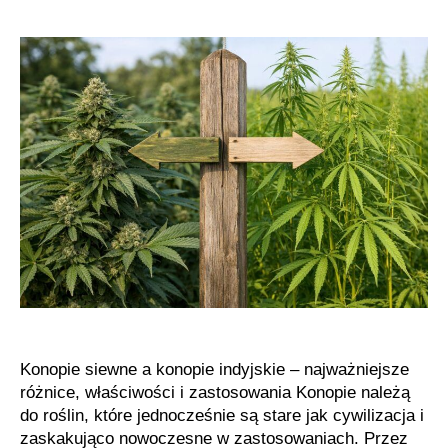
siewne
i
indyjskie
bez
mitów
Konopie siewne a konopie indyjskie – najważniejsze
różnice, właściwości i zastosowania Konopie należą
do roślin, które jednocześnie są stare jak cywilizacja i
zaskakująco nowoczesne w zastosowaniach. Przez