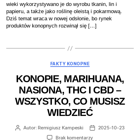
wieki wykorzystywano je do wyrobu tkanin, lin i
papieru, a także jako roślinę oleistą i pokarmową.
Dziś temat wraca w nowej odsłonie, bo rynek
produktów konopnych rozwinął się […]
Kategorie
FAKTY KONOPNE
KONOPIE, MARIHUANA,
NASIONA, THC I CBD –
WSZYSTKO, CO MUSISZ
WIEDZIEĆ
Autor:
Remigiusz Kampeski
2025-10-23
Autor
Data
wpisu
wpisu
do
Brak komentarzy