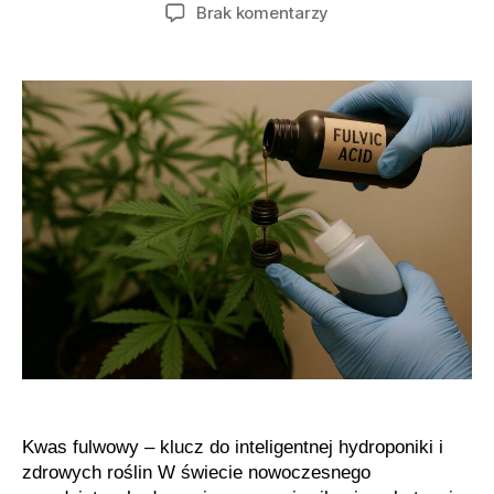
wpisu
wpisu
do
Brak komentarzy
Jak
stosować
kwasy
fulwowe
w
uprawie
indoor
i
outdoor
Kwas fulwowy – klucz do inteligentnej hydroponiki i
zdrowych roślin W świecie nowoczesnego