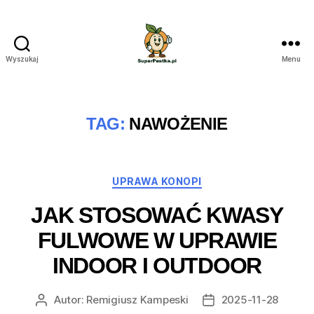
Wyszukaj
Menu
SuperPestka.pl
TAG:
NAWOŻENIE
Kategorie
UPRAWA KONOPI
JAK STOSOWAĆ KWASY
FULWOWE W UPRAWIE
INDOOR I OUTDOOR
Autor:
Remigiusz Kampeski
2025-11-28
Autor
Data