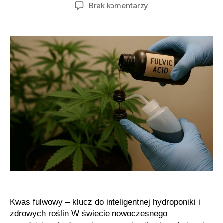
wpisu
wpisu
do
Brak komentarzy
Jak
stosować
kwasy
fulwowe
w
uprawie
indoor
i
outdoor
Kwas fulwowy – klucz do inteligentnej hydroponiki i
zdrowych roślin W świecie nowoczesnego