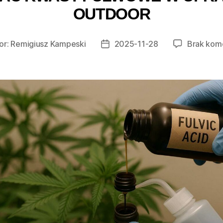
OUTDOOR
or:
Remigiusz Kampeski
2025-11-28
Brak kom
Data
wpisu