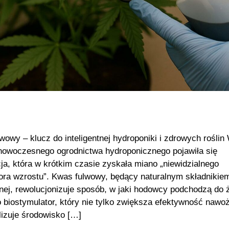
wowy – klucz do inteligentnej hydroponiki i zdrowych roślin
nowoczesnego ogrodnictwa hydroponicznego pojawiła się
ja, która w krótkim czasie zyskała miano „niewidzialnego
tora wzrostu”. Kwas fulwowy, będący naturalnym składnikiem
nej, rewolucjonizuje sposób, w jaki hodowcy podchodzą do 
To biostymulator, który nie tylko zwiększa efektywność nawoż
ilizuje środowisko […]