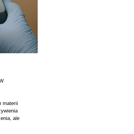
 W
 materii
żywienia
enia, ale