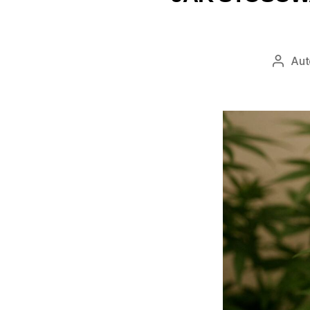
Aut
Autor
wpisu