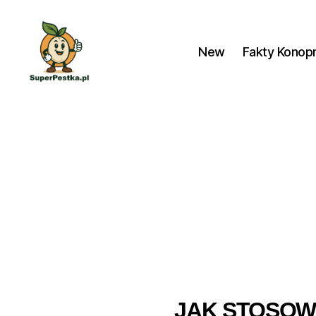
New
Fakty Konop
SuperPestka.pl
JAK STOSOW