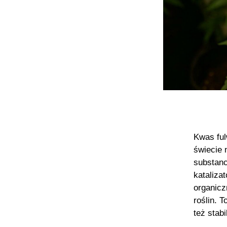
Kwas ful
świecie 
substanc
kataliza
organicz
roślin. 
też stab